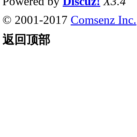
Powered by
Discuz!
X3.4
© 2001-2017
Comsenz Inc.
返回顶部