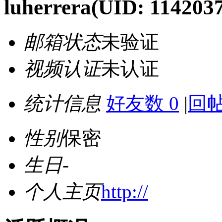
luherrera
(UID: 1142037
邮箱状态
未验证
视频认证
未认证
统计信息
好友数 0
|
回帖
性别
保密
生日
-
个人主页
http://