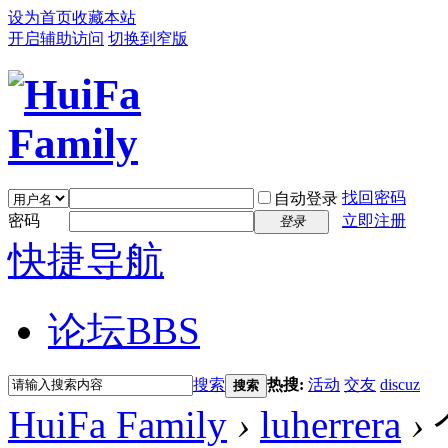
设为首页
收藏本站
开启辅助访问
切换到窄版
找回密码
自动登录
密码
立即注册
登录
快捷导航
论坛
BBS
搜索
热搜:
活动
交友
discuz
搜索
HuiFa Family
›
luherrera
›