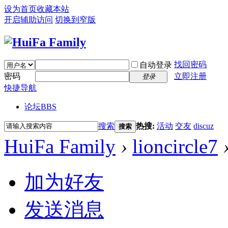
设为首页
收藏本站
开启辅助访问
切换到窄版
找回密码
自动登录
密码
立即注册
登录
快捷导航
论坛
BBS
搜索
热搜:
活动
交友
discuz
搜索
HuiFa Family
›
lioncircle7
加为好友
发送消息