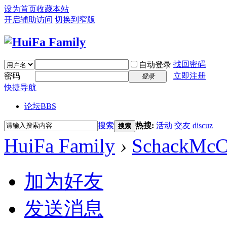
设为首页
收藏本站
开启辅助访问
切换到窄版
找回密码
自动登录
密码
立即注册
登录
快捷导航
论坛
BBS
搜索
热搜:
活动
交友
discuz
搜索
HuiFa Family
›
SchackMcC
加为好友
发送消息