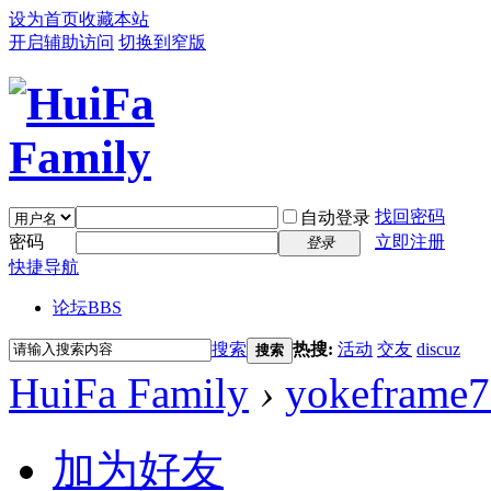
设为首页
收藏本站
开启辅助访问
切换到窄版
找回密码
自动登录
密码
立即注册
登录
快捷导航
论坛
BBS
搜索
热搜:
活动
交友
discuz
搜索
HuiFa Family
›
yokeframe
加为好友