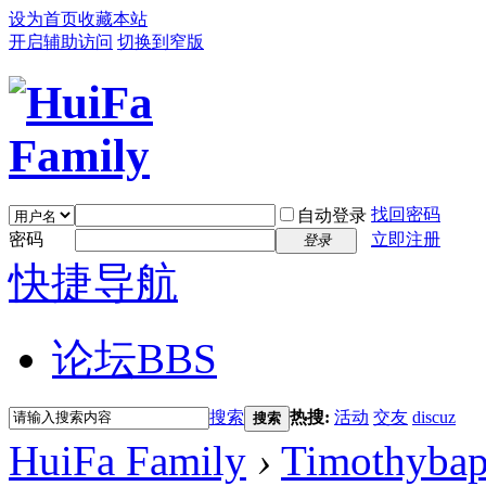
设为首页
收藏本站
开启辅助访问
切换到窄版
找回密码
自动登录
密码
立即注册
登录
快捷导航
论坛
BBS
搜索
热搜:
活动
交友
discuz
搜索
HuiFa Family
›
Timothybap