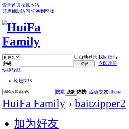
设为首页
收藏本站
开启辅助访问
切换到窄版
找回密码
自动登录
密码
立即注册
登录
快捷导航
论坛
BBS
搜索
热搜:
活动
交友
discuz
搜索
HuiFa Family
›
baitzipper2
加为好友