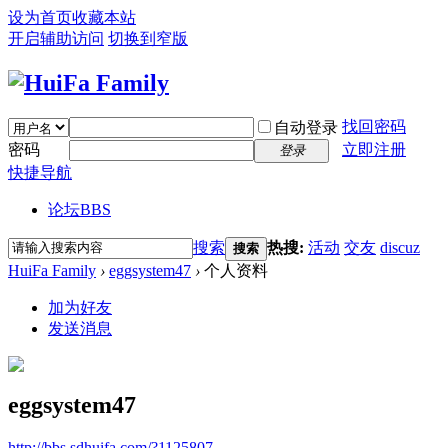
设为首页
收藏本站
开启辅助访问
切换到窄版
找回密码
自动登录
密码
立即注册
登录
快捷导航
论坛
BBS
搜索
热搜:
活动
交友
discuz
搜索
HuiFa Family
›
eggsystem47
›
个人资料
加为好友
发送消息
eggsystem47
http://bbs.sdhuifa.com/?1125807