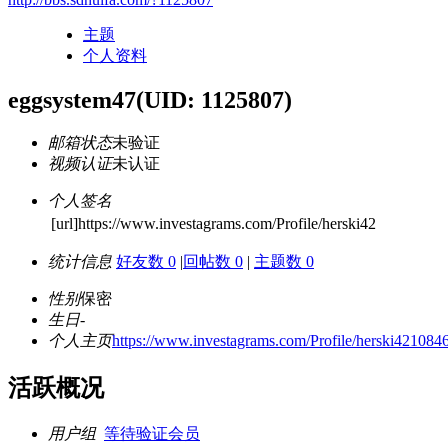
主题
个人资料
eggsystem47
(UID: 1125807)
邮箱状态
未验证
视频认证
未认证
个人签名
[url]https://www.investagrams.com/Profile/herski42
统计信息
好友数 0
|
回帖数 0
|
主题数 0
性别
保密
生日
-
个人主页
https://www.investagrams.com/Profile/herski421084
活跃概况
用户组
等待验证会员