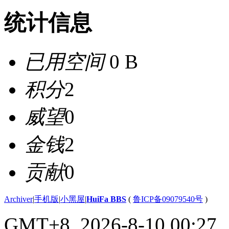
统计信息
已用空间
0 B
积分
2
威望
0
金钱
2
贡献
0
Archiver
|
手机版
|
小黑屋
|
HuiFa BBS
(
鲁ICP备09079540号
)
GMT+8, 2026-8-10 00:27
,