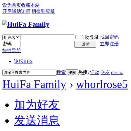
设为首页
收藏本站
开启辅助访问
切换到窄版
找回密码
自动登录
密码
立即注册
登录
快捷导航
论坛
BBS
搜索
热搜:
活动
交友
discuz
搜索
HuiFa Family
›
whorlrose5
加为好友
发送消息