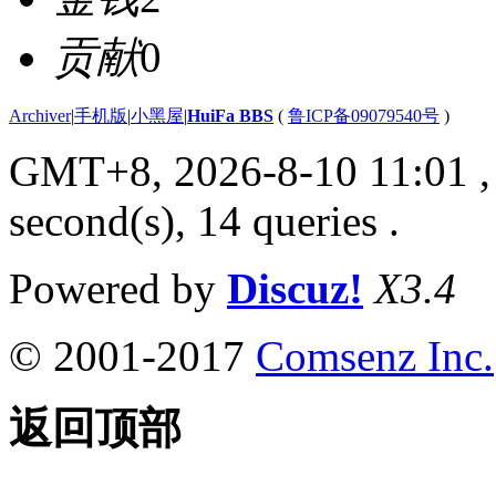
贡献
0
Archiver
|
手机版
|
小黑屋
|
HuiFa BBS
(
鲁ICP备09079540号
)
GMT+8, 2026-8-10 11:01
,
second(s), 14 queries .
Powered by
Discuz!
X3.4
© 2001-2017
Comsenz Inc.
返回顶部