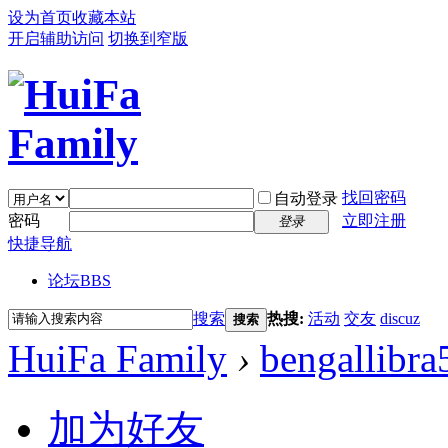
设为首页
收藏本站
开启辅助访问
切换到窄版
找回密码
自动登录
密码
立即注册
登录
快捷导航
论坛
BBS
搜索
热搜:
活动
交友
discuz
搜索
HuiFa Family
›
bengallibra
加为好友