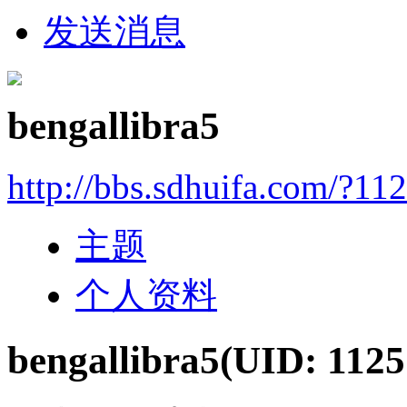
发送消息
bengallibra5
http://bbs.sdhuifa.com/?11
主题
个人资料
bengallibra5
(UID: 1125