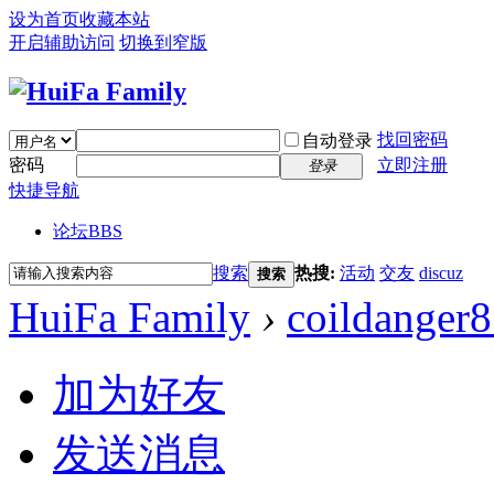
设为首页
收藏本站
开启辅助访问
切换到窄版
找回密码
自动登录
密码
立即注册
登录
快捷导航
论坛
BBS
搜索
热搜:
活动
交友
discuz
搜索
HuiFa Family
›
coildanger
加为好友
发送消息