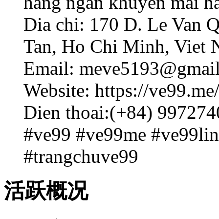
hang ngan khuyen mai ha
Dia chi: 170 D. Le Van 
Tan, Ho Chi Minh, Viet
Email: meve5193@gmai
Website: https://ve99.me
Dien thoai:(+84) 99727
#ve99 #ve99me #ve99lin
#trangchuve99
活跃概况