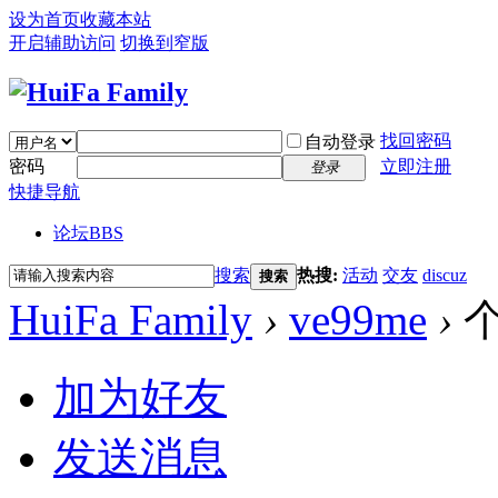
设为首页
收藏本站
开启辅助访问
切换到窄版
找回密码
自动登录
密码
立即注册
登录
快捷导航
论坛
BBS
搜索
热搜:
活动
交友
discuz
搜索
HuiFa Family
›
ve99me
›
加为好友
发送消息