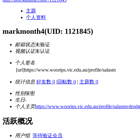
主题
个人资料
markmonth4
(UID: 1121845)
邮箱状态
未验证
视频认证
未认证
个人签名
[url]https://www.woorips.vic.edu.au/profile/salasm
统计信息
好友数 0
|
回帖数 0
|
主题数 0
性别
保密
生日
-
个人主页
https://www.woorips.vic.edu.au/profile/salasmvdrodg
活跃概况
用户组
等待验证会员