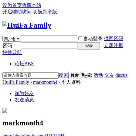
设为首页
收藏本站
开启辅助访问
切换到窄版
找回密码
自动登录
密码
立即注册
登录
快捷导航
论坛
BBS
搜索
热搜:
活动
交友
discuz
搜索
HuiFa Family
›
markmonth4
›
个人资料
加为好友
发送消息
markmonth4
http://bbs.sdhuifa.com/?1121845