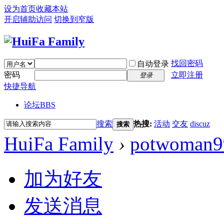
设为首页
收藏本站
开启辅助访问
切换到窄版
找回密码
自动登录
密码
立即注册
登录
快捷导航
论坛
BBS
搜索
热搜:
活动
交友
discuz
搜索
HuiFa Family
›
potwoman9
加为好友
发送消息