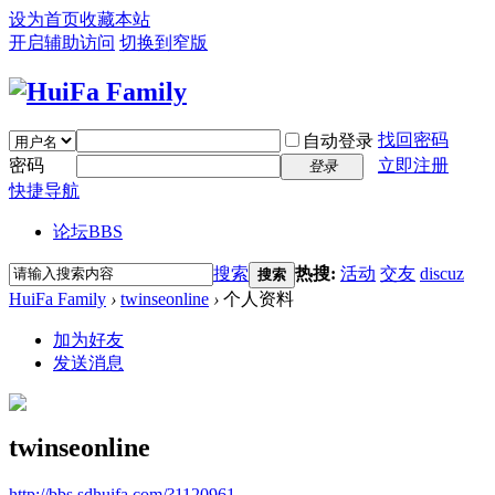
设为首页
收藏本站
开启辅助访问
切换到窄版
找回密码
自动登录
密码
立即注册
登录
快捷导航
论坛
BBS
搜索
热搜:
活动
交友
discuz
搜索
HuiFa Family
›
twinseonline
›
个人资料
加为好友
发送消息
twinseonline
http://bbs.sdhuifa.com/?1120961