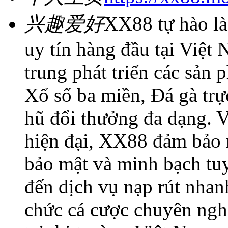
兴趣爱好
XX88 tự hào là
uy tín hàng đầu tại Việt 
trung phát triển các sản 
Xổ số ba miền, Đá gà trự
hũ đổi thưởng đa dạng. 
hiện đại, XX88 đảm bảo 
bảo mật và minh bạch tu
đến dịch vụ nạp rút nhan
chức cá cược chuyên ngh