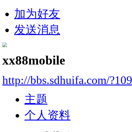
加为好友
发送消息
xx88mobile
http://bbs.sdhuifa.com/?10
主题
个人资料