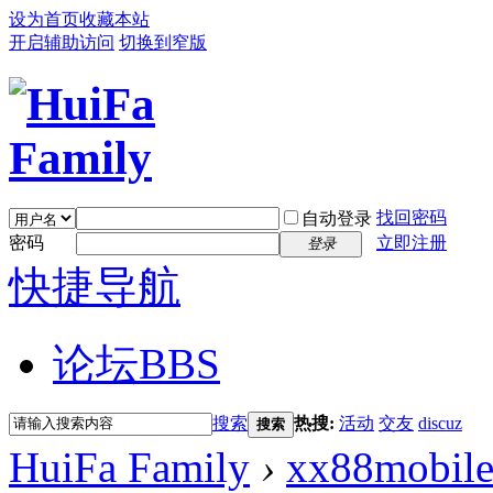
设为首页
收藏本站
开启辅助访问
切换到窄版
找回密码
自动登录
密码
立即注册
登录
快捷导航
论坛
BBS
搜索
热搜:
活动
交友
discuz
搜索
HuiFa Family
›
xx88mobil