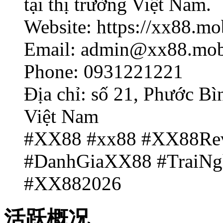
tại thị trường Việt Nam.
Website: https://xx88.mo
Email: admin@xx88.mob
Phone: 0931221221
Địa chỉ: số 21, Phước B
Việt Nam
#XX88 #xx88 #XX88Re
#DanhGiaXX88 #TraiN
#XX882026
活跃概况