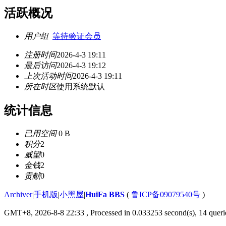
活跃概况
用户组
等待验证会员
注册时间
2026-4-3 19:11
最后访问
2026-4-3 19:12
上次活动时间
2026-4-3 19:11
所在时区
使用系统默认
统计信息
已用空间
0 B
积分
2
威望
0
金钱
2
贡献
0
Archiver
|
手机版
|
小黑屋
|
HuiFa BBS
(
鲁ICP备09079540号
)
GMT+8, 2026-8-8 22:33
, Processed in 0.033253 second(s), 14 querie