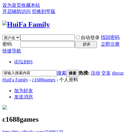
设为首页
收藏本站
开启辅助访问
切换到窄版
找回密码
自动登录
密码
立即注册
登录
快捷导航
论坛
BBS
搜索
热搜:
活动
交友
discuz
搜索
HuiFa Family
›
c1688games
›
个人资料
加为好友
发送消息
c1688games
http://bbs.sdhuifa.com/?1096129