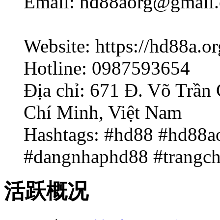
Email: hd88aorg@gmail
Website: https://hd88a.or
Hotline: 0987593654
Địa chỉ: 671 Đ. Võ Trần
Chí Minh, Việt Nam
Hashtags: #hd88 #hd88a
#dangnhaphd88 #trangc
活跃概况