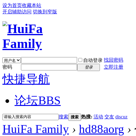
设为首页
收藏本站
开启辅助访问
切换到窄版
找回密码
自动登录
密码
立即注册
登录
快捷导航
论坛
BBS
搜索
热搜:
活动
交友
discuz
搜索
HuiFa Family
›
hd88aorg
›