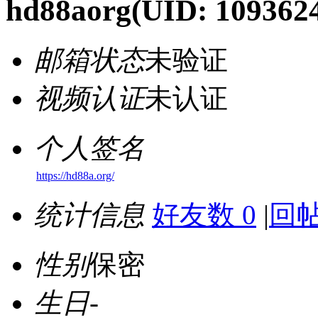
hd88aorg
(UID: 109362
邮箱状态
未验证
视频认证
未认证
个人签名
https://hd88a.org/
统计信息
好友数 0
|
回帖
性别
保密
生日
-