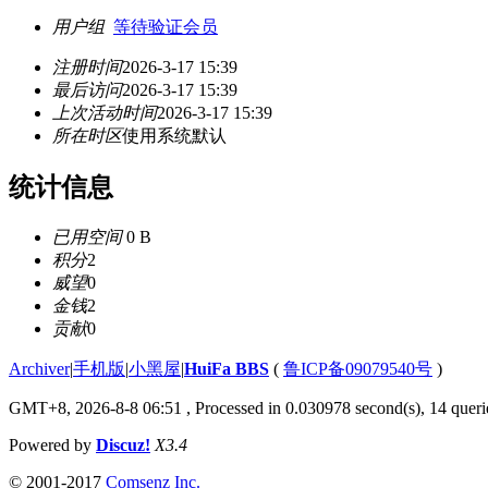
用户组
等待验证会员
注册时间
2026-3-17 15:39
最后访问
2026-3-17 15:39
上次活动时间
2026-3-17 15:39
所在时区
使用系统默认
统计信息
已用空间
0 B
积分
2
威望
0
金钱
2
贡献
0
Archiver
|
手机版
|
小黑屋
|
HuiFa BBS
(
鲁ICP备09079540号
)
GMT+8, 2026-8-8 06:51
, Processed in 0.030978 second(s), 14 querie
Powered by
Discuz!
X3.4
© 2001-2017
Comsenz Inc.