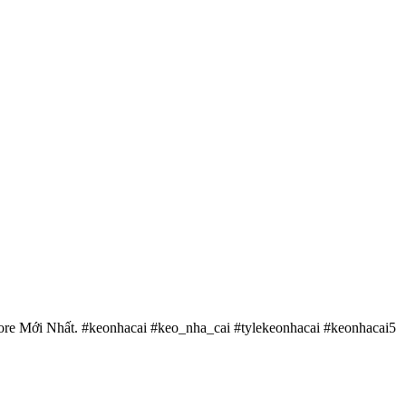
core Mới Nhất. #keonhacai #keo_nha_cai #tylekeonhacai #keonhacai5