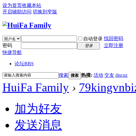
设为首页
收藏本站
开启辅助访问
切换到窄版
找回密码
自动登录
密码
立即注册
登录
快捷导航
论坛
BBS
搜索
热搜:
活动
交友
discuz
搜索
HuiFa Family
›
79kingvnbi
加为好友
发送消息