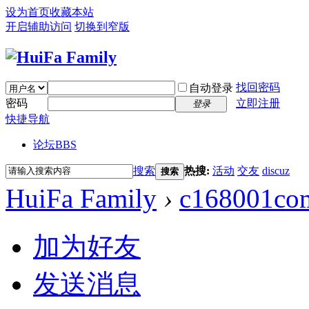
设为首页
收藏本站
开启辅助访问
切换到窄版
找回密码
自动登录
密码
立即注册
登录
快捷导航
论坛
BBS
搜索
热搜:
活动
交友
discuz
搜索
HuiFa Family
›
c168001co
加为好友
发送消息