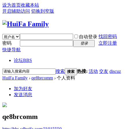
设为首页
收藏本站
开启辅助访问
切换到窄版
找回密码
自动登录
密码
立即注册
登录
快捷导航
论坛
BBS
搜索
热搜:
活动
交友
discuz
搜索
HuiFa Family
›
qe8brcomm
›
个人资料
加为好友
发送消息
qe8brcomm
http://bbs.sdhuifa.com/?1015550