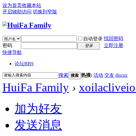
设为首页
收藏本站
开启辅助访问
切换到窄版
找回密码
自动登录
密码
立即注册
登录
快捷导航
论坛
BBS
搜索
热搜:
活动
交友
discuz
搜索
HuiFa Family
›
xoilaclivei
加为好友
发送消息