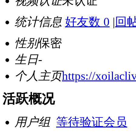
视频认证
未认证
统计信息
好友数 0
|
回帖
性别
保密
生日
-
个人主页
https://xoilacli
活跃概况
用户组
等待验证会员